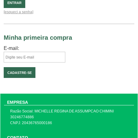
ENTRAR
[esqueci a senha]
Minha primeira compra
E-mail:
CADASTRE-SE
EMPRESA
Razão Social: MICHELLE REGINA DE ASSUMPCAO CHIMINI
30246774886
CNPJ: 20436765000186
CONTATO